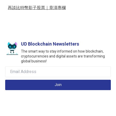
再談比特幣影子股票｜章濤專欄
UD Blockchain Newsletters
The smart way to stay informed on how blockchain,
cryptocurrencies and digital assets are transforming
global business!
Join