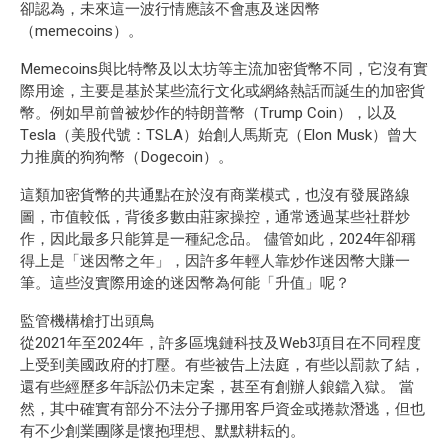
卻認為，未來這一波行情應該不會惠及迷因幣
（memecoins）。
Memecoins與比特幣及以太坊等主流加密貨幣不同，它沒有實
際用途，主要是基於某些流行文化或網絡熱話而誕生的加密貨
幣。例如早前曾被炒作的特朗普幣（Trump Coin），以及
Tesla（美股代號：TSLA）始創人馬斯克（Elon Musk）曾大
力推廣的狗狗幣（Dogecoin）。
這類加密貨幣的共通點在於沒有商業模式，也沒有發展路線
圖，市值較低，背後多數由莊家操控，通常透過某些社群炒
作，因此最多只能算是一種紀念品。 儘管如此，2024年卻稱
得上是「迷因幣之年」，因許多年輕人靠炒作迷因幣大賺一
筆。這些沒實際用途的迷因幣為何能「升值」呢？
監管機構槍打出頭鳥
從2021年至2024年，許多區塊鏈科技及Web3項目在不同程度
上受到美國政府的打壓。有些被告上法庭，有些以罰款了結，
還有些經歷多年訴訟仍未定案，甚至有創辦人鋃鐺入獄。 當
然，其中確實有部分不法分子挪用客戶資金或捲款潛逃，但也
有不少創業團隊是懷抱理想、默默耕耘的。