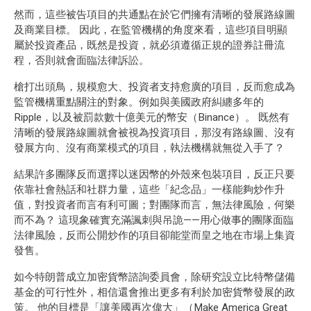
然而，這些被告項目的共通點在於它們擁有清晰的發展路線圖
及商業目標。 因此，在監管機構的角度來看，這些項目明顯
屬於投資產品，既然是投資，就必須遵循正規的證券註冊流
程，否則就會面臨法律訴訟。
槍打出頭鳥，規模愈大、投資者支持愈廣的項目，反而愈成為
監管機構重點關注的對象。例如與美國政府糾纏多年的
Ripple，以及被罰款數十億美元的幣安（Binance）。 既然有
清晰的發展路線圖就會被視為投資項目，那沒有路線圖、沒有
發展方向、沒有商業模式的項目，執法機構就無從入手了？
結果許多團隊反而選擇以迷因幣的外殼來包裝項目，反正只要
依靠社會熱話和社群力量，這些「紀念品」一樣能夠炒作升
值，對投資者而言有利可圖；對團隊而言，無法律風險，何樂
而不為？ 這現象確實充滿諷刺與吊詭——用心做事的團隊面臨
法律風險，反而公開炒作的項目卻能堂而皇之地在市場上集資
發售。
如今特朗普成立加密貨幣諮詢委員會，除研究設立比特幣儲備
基金的可行性外，相信還會推出更多有利於加密貨幣發展的政
策。 他的目標是「讓美國再次偉大」（Make America Great