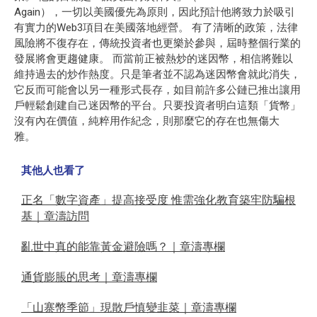
Again），一切以美國優先為原則，因此預計他將致力於吸引
有實力的Web3項目在美國落地經營。 有了清晰的政策，法律
風險將不復存在，傳統投資者也更樂於參與，屆時整個行業的
發展將會更趨健康。 而當前正被熱炒的迷因幣，相信將難以
維持過去的炒作熱度。只是筆者並不認為迷因幣會就此消失，
它反而可能會以另一種形式長存，如目前許多公鏈已推出讓用
戶輕鬆創建自己迷因幣的平台。只要投資者明白這類「貨幣」
沒有內在價值，純粹用作紀念，則那麼它的存在也無傷大
雅。
其他人也看了
正名「數字資產」提高接受度 惟需強化教育築牢防騙根
基｜章濤訪問
亂世中真的能靠黃金避險嗎？｜章濤專欄
通貨膨脹的思考｜章濤專欄
「山寨幣季節」現散戶慎變韭菜｜章濤專欄