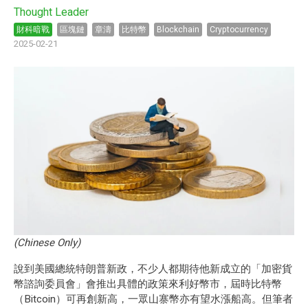
Thought Leader
財科暗戰
區塊鏈
章濤
比特幣
Blockchain
Cryptocurrency
2025-02-21
(Chinese Only)
說到美國總統特朗普新政，不少人都期待他新成立的「加密貨
幣諮詢委員會」會推出具體的政策來利好幣市，屆時比特幣
（Bitcoin）可再創新高，一眾山寨幣亦有望水漲船高。但筆者